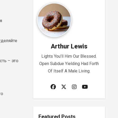
я
уделяйте
Arthur Lewis
Lights You’ll Him Our Blessed.
сть – это
Open Subdue Yielding Had Forth
Of Itself A Male Living.
го
Featured Posts