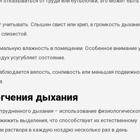
 отказываться от груди или бутылочки, это может быть
 учитывать. Слышен свист или хрип, а громкость дыхани
 слизистой.
мальную влажность в помещении. Особенное внимание 
дух усугубляет состояние.
аблюдается вялость, сонливость или меньшая подвижно
а.
гчения дыхания
атрудненного дыхания – использование физиологическо
зжижить выделения, что способствует их естественному
и раствора в каждую ноздрю несколько раз в день.