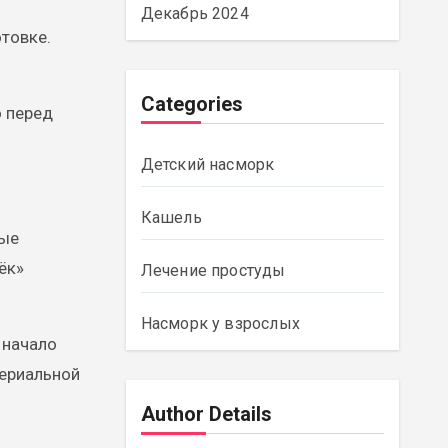
Декабрь 2024
товке.
Categories
о перед
Детский насморк
Кашель
тые
ёк»
Лечение простуды
Насморк у взрослых
 начало
териальной
Author Details