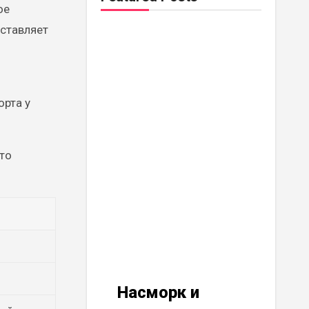
ое
ставляет
орта у
то
Насморк и