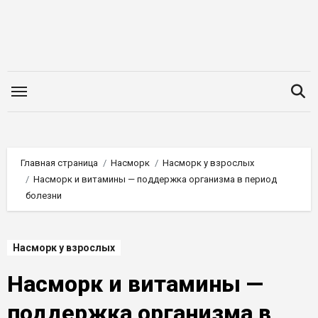
Перейти
к
содержимому
Главная страница
Насморк
Насморк у взрослых
Насморк и витамины — поддержка организма в период
болезни
Насморк у взрослых
Насморк и витамины —
поддержка организма в