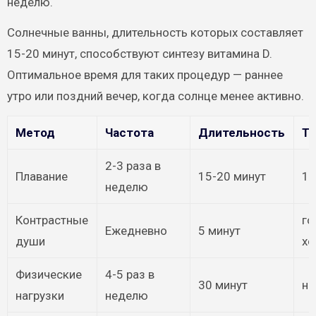
неделю.
Солнечные ванны, длительность которых составляет
15-20 минут, способствуют синтезу витамина D.
Оптимальное время для таких процедур — раннее
утро или поздний вечер, когда солнце менее активно.
Метод
Частота
Длительность
Те
2-3 раза в
Плавание
15-20 минут
18
неделю
Контрастные
го
Ежедневно
5 минут
души
хо
Физические
4-5 раз в
30 минут
на
нагрузки
неделю