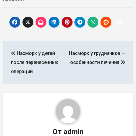
Навигация
Насморк у детей
Насморк у грудничков —
по
после перенесенных
особенности лечения
записям
операций
От
admin