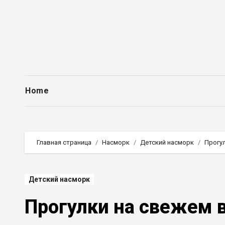
Перейти
к
содержимому
Home
Главная страница
Насморк
Детский насморк
Прогул
Детский насморк
Прогулки на свежем в