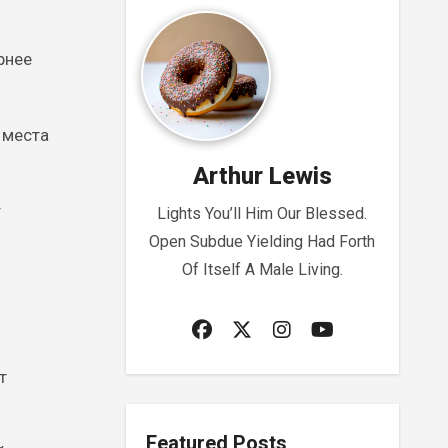
рнее
 места
Arthur Lewis
т
Lights You’ll Him Our Blessed.
Open Subdue Yielding Had Forth
Of Itself A Male Living.
т
Featured Posts