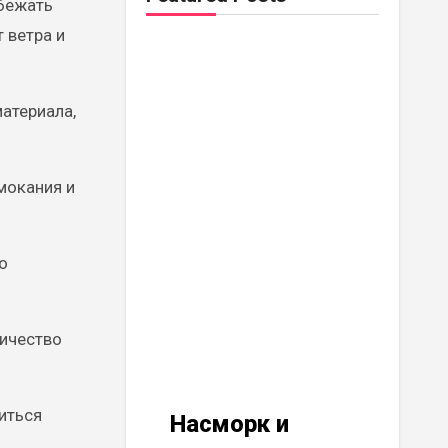
збежать
 ветра и
атериала,
мокания и
о
личество
иться
Насморк и