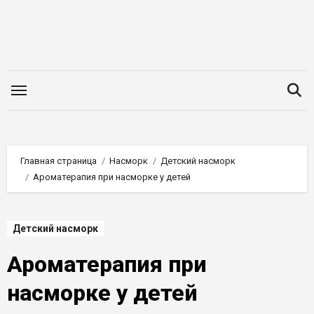
Перейти
к
содержимому
Главная страница
Насморк
Детский насморк
Ароматерапия при насморке у детей
Детский насморк
Ароматерапия при
насморке у детей