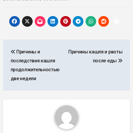
Навигация
Причины и
Причины кашля и рвоты
по
последствия кашля
после еды
записям
продолжительностью
две недели